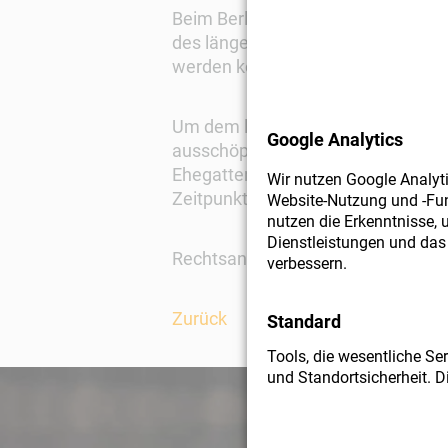
Beim Berliner Testament können d
des länger lebenden Elternteils,
werden können.
Um dem länger lebenden Ehepartne
Google Analytics
ausschöpfen zu können, kommt als
Ehegatten Vermächtnisse an die Kin
Wir nutzen Google Analy
Zeitpunkt des Todes des länger le
Website-Nutzung und -Fun
nutzen die Erkenntnisse, 
Dienstleistungen und das
Rechtsanwalt Maximilian Klug ist 
verbessern.
Zurück
Standard
Tools, die wesentliche Se
und Standortsicherheit. D