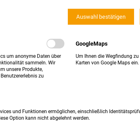
ie Steuerfreibeträge von Kindern nämlich nur einmal au
 wohingegen ohne ein solches Testament die Freibeträge
Auswahl bestätigen
r das gesamte Vermögen zu erhalten und die Steuerfr
GoogleMaps
 Gestaltungsmöglichkeit in Betracht, dass im gemeinsch
der bereits nach dem ersten Erbfall verfügt. Die Fälligke
tics um anonyme Daten über
Um Ihnen die Wegfindung zu e
benden festgelegt werden.
ktionalität sammeln. Wir
Karten von Google Maps ein.
um unsere Produkte,
 Benutzererlebnis zu
Absolvent des Fachanwaltslehrgangs Erbrecht.
rvices und Funktionen ermöglichen, einschließlich Identitätsprüf
iese Option kann nicht abgelehnt werden.