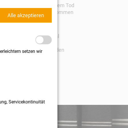
sgeschöpft werden, nach dem Tod
 zweimalig in Anspruch genommen
Alle akzeptieren
eibeträge dennoch zweimal
aftlichen Testament der
it kann hierbei sogar auf den
rleichtern setzen wir
ung, Servicekontinuität