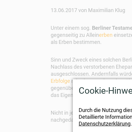
13.06.2017
von Maximilian Klug
Unter einem sog.
Berliner Testam
gegenseitig zu Allein
erben
einsetze
als Erben bestimmen.
Sinn und Zweck eines solchen Berl
Nachlass des verstorbenen Ehepartn
ausgeschlossen. Andernfalls würde
Erbfolge
miterben, so dass dem übe
gegenüber Eltern und Großeltern D
Cookie-Hinwe
das Eigenheim verkauft werden.
Durch die Nutzung die
Nicht in jedem Fall ist dieses Mod
Detaillierte Informati
nachgedacht werden, um keine Steu
Datenschutzerklärung