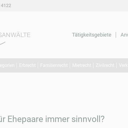
14122
Navigation
überspringen
Tätigkeitsgebiete
An
tegorien
Erbrecht
Familienrecht
Mietrecht
Zivilrecht
Verk
ür Ehepaare immer sinnvoll?