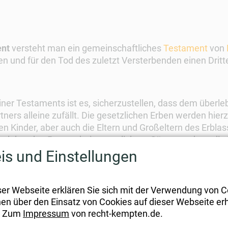
ent
versteht man ein gemeinschaftliches
Testament
von
n und für den Tod des zuletzt Versterbenden einen Drit
iner Testaments ist es, sicherzustellen, dass dem überl
ers alleine zufällt. Die gesetzlichen Erben werden hier
n Kinder, aber auch die Eltern und Großeltern des Erbla
rlebenden Partner bei gesetzlichem Güterstand nur die
reiviertel bliebe. In vielen Fällen müssten zur Erbause
is und Einstellungen
ser Webseite erklären Sie sich mit der Verwendung von C
ell jedoch sinnvoll. Insbesondere bei größeren Vermögens
onen über den Einsatz von Cookies auf dieser Webseite erh
ernachteile zu riskieren.
. Zum
Impressum
von recht-kempten.de.