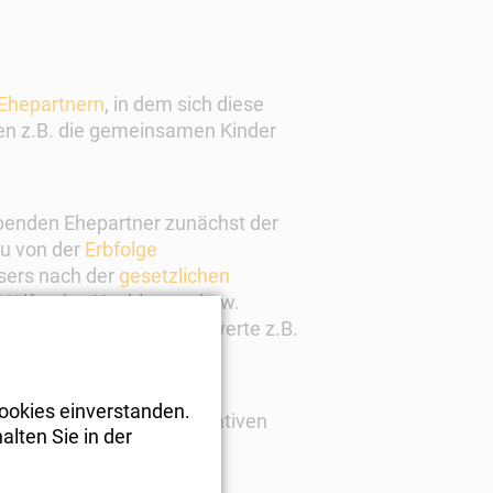
Ehepartnern
, in dem sich diese
ten z.B. die gemeinsamen Kinder
ebenden Ehepartner zunächst der
zu von der
Erbfolge
ssers nach der
gesetzlichen
 Hälfte des Nachlasses bzw.
inandersetzung Vermögenswerte z.B.
ookies einverstanden.
werten sollte über Alternativen
alten Sie in der