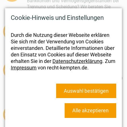
Bankkonten und Vermögensgegenständen bei
Trennung und Scheidung? Wir beraten Sie
anhand der aktuellen Rechtslage.
Cookie-Hinweis und Einstellungen
Elterliche Sorge
Wo leben die Kinder bei Trennung der Eltern und
Durch die Nutzung dieser Webseite erklären
wer bestimmt über den Aufenthalt? Wir unter­
Sie sich mit der Verwendung von Cookies
stützen Sie dabei, die bestmögliche Lösung für
einverstanden. Detaillierte Informationen über
Ihr Kind zu finden.
den Einsatz von Cookies auf dieser Webseite
erhalten Sie in der
Datenschutzerklärung
. Zum
Umgangsrecht
Impressum
von recht-kempten.de.
Was ist zu tun, wenn bei Trennung und
Scheidung keine Einigung zum Umgang mit den
Kindern gelingt? Wir beraten Sie bei der
Ausgestaltung Ihres individuellen
Auswahl bestätigen
Umgangsrechts.
Versorgungsausgleich
Alle akzeptieren
Sie lassen sich scheiden und wissen nicht was
der Versorgungsausgleich regelt? Wir unter­