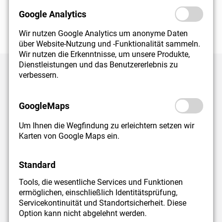
stützen Sie gerne bei Ihren Vereinbarungen zum
Versorgungsausgleich.
Google Analytics
Wir nutzen Google Analytics um anonyme Daten
über Website-Nutzung und -Funktionalität sammeln.
Wir nutzen die Erkenntnisse, um unsere Produkte,
Dienstleistungen und das Benutzererlebnis zu
verbessern.
Robert Fackler
GoogleMaps
Anwalt für Familienrecht
Um Ihnen die Wegfindung zu erleichtern setzen wir
Karten von Google Maps ein.
"Mein Ziel als Anwalt im Familienrecht ist es, in familien­
recht­lichen Angelegenheiten und Ehescheidungs­ver­
Standard
fahren die beste Lösung für meine Mandanten zu
Tools, die wesentliche Services und Funktionen
erzielen. Hierfür sind neben rechtlicher Fachkompetenz
ermöglichen, einschließlich Identitätsprüfung,
auch Einfühlungsvermögen, umfassendes Verständnis
Servicekontinuität und Standortsicherheit. Diese
für wirtschaftliche Zusammenhänge sowie
Option kann nicht abgelehnt werden.
Durchsetzungskraft Voraussetzung. Es ist eine