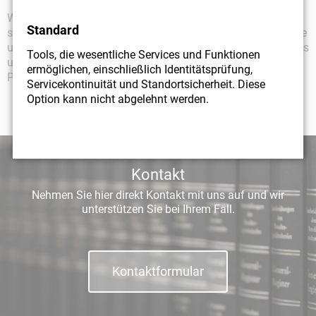
Wir klären für Sie die Rechtslage und helfen Ihnen,
Standard
sachgerechte Entscheidungen zu treffen. Wir arbeiten für Sie
umfassende Trennungs- und Scheidungsvereinbarungen aus
Tools, die wesentliche Services und Funktionen
und bereiten ggfs. die notarielle oder familiengerichtliche
ermöglichen, einschließlich Identitätsprüfung,
Protokollierung derselben vor.
Servicekontinuität und Standortsicherheit. Diese
Option kann nicht abgelehnt werden.
Kontakt
Nehmen Sie hier direkt Kontakt mit uns auf und wir
unterstützen Sie bei Ihrem Fall.
Kontaktformular