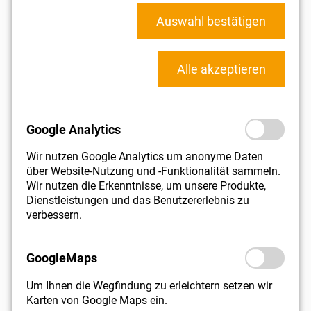
Auswahl bestätigen
Insbesondere bei der Vorbereitung von
Scheidungsvereinbarungen und Eheverträgen ist es sehr
Alle akzeptieren
wichtig, sich einen genauen Überblick über die bereits in
der Ehezeit entstandenen Zugewinnausgleichsansprüche
im Klaren zu sein. Nur dann kann ein für beide Parteien
sachgerechter Ehevertrag oder eine entsprechende
Google Analytics
Scheidungsvereinbarung abgeschlossen werden.
Wir nutzen Google Analytics um anonyme Daten
über Website-Nutzung und -Funktionalität sammeln.
Bei Trennung oder Scheidung sind regelmäßig wichtige
Wir nutzen die Erkenntnisse, um unsere Produkte,
Fragen in Zusammenhang mit Immobilienvermögen und
Dienstleistungen und das Benutzererlebnis zu
Verbindlichkeiten der Eheleute zu klären. Was passiert mit
verbessern.
der Immobilie, wer wohnt weiter darin, wer zahlt die
Kreditraten? Hier können ohne fachmännische Hilfe
eklatante Fehlentscheidungen getroffen werden.
GoogleMaps
Um Ihnen die Wegfindung zu erleichtern setzen wir
Wir unterstützen Sie kompetent und persönlich.
Karten von Google Maps ein.