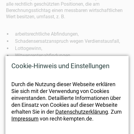
alle rechtlich geschützten Positionen, die am
Berechnungsstichtag einen messbaren wirtschaftlichen
Wert besitzen, umfasst, z. B.
arbeitsrechtliche Abfindungen,
Schadensersatzanspruch wegen Verdienstausfall,
Lottogewinn,
Witwenrentenabfindungen
Steuerrückerstattungen,
Cookie-Hinweis und Einstellungen
Schmerzensgeld,
Kapitallebensversicherungen,
Durch die Nutzung dieser Webseite erklären
Grundstücke,
Sie sich mit der Verwendung von Cookies
Wertpapiere,
einverstanden. Detaillierte Informationen über
Gewerbebetriebe,
den Einsatz von Cookies auf dieser Webseite
Anteile an einer Kapitalgesellschaft.
erhalten Sie in der
Datenschutzerklärung
. Zum
Impressum
von recht-kempten.de.
Wir sind in der Lage, Ihnen kurzfristig
Zugewinnausgleichsberechnungen zu erstellen.